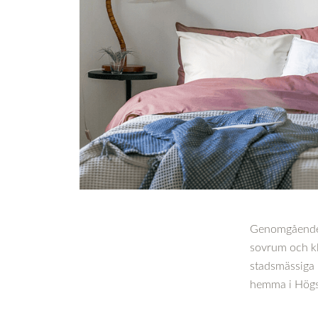
Genomgående p
sovrum och kli
stadsmässiga k
hemma i Hög