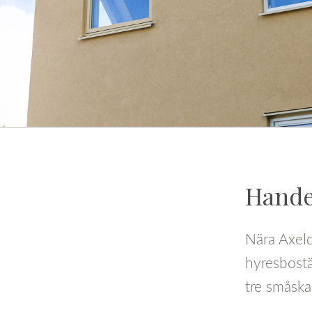
Hande
Nära Axeld
hyresbostä
tre småska