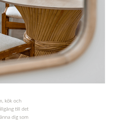
m, kök och
lgång till det
 känna dig som