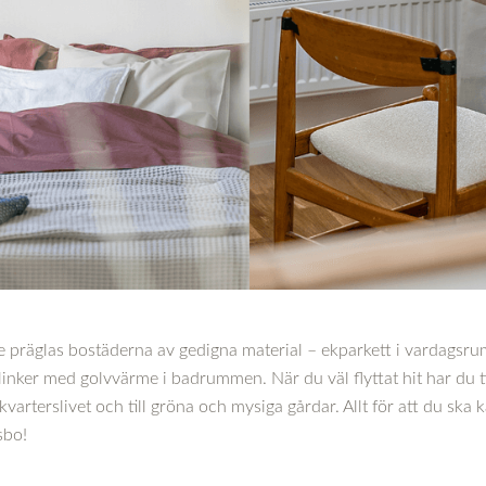
räglas bostäderna av gedigna material – ekparkett i vardagsru
nker med golvvärme i badrummen. När du väl flyttat hit har du til
varterslivet och till gröna och mysiga gårdar. Allt för att du ska
sbo!